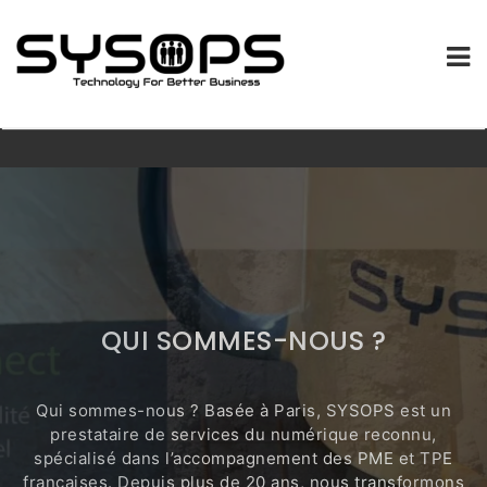
SYSOPS.FR
Skip
to
content
QUI SOMMES-NOUS ?
Qui sommes-nous ? Basée à Paris, SYSOPS est un
prestataire de services du numérique reconnu,
spécialisé dans l’accompagnement des PME et TPE
françaises. Depuis plus de 20 ans, nous transformons