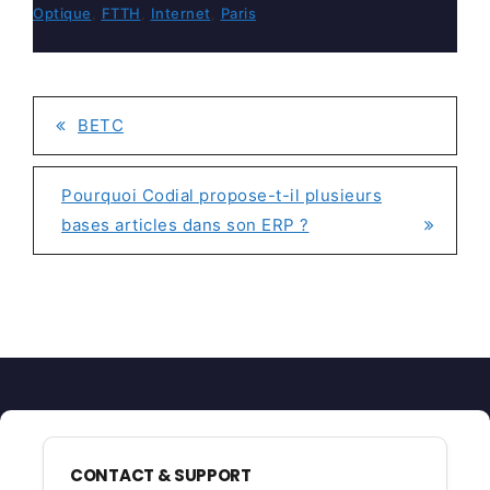
Optique
,
FTTH
,
Internet
,
Paris
BETC
NAVIGATION
DE
Pourquoi Codial propose-t-il plusieurs
L’ARTICLE
bases articles dans son ERP ?
CONTACT & SUPPORT