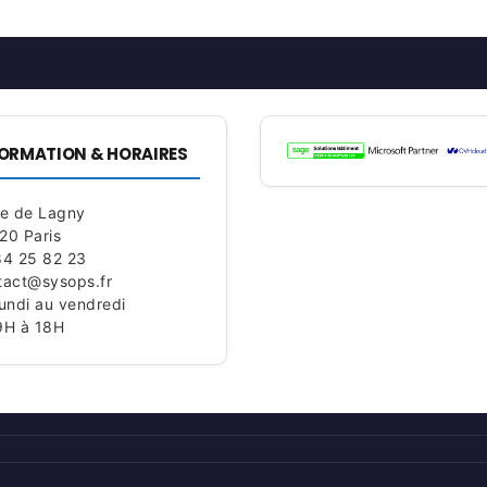
ORMATION & HORAIRES
ue de Lagny
20 Paris
84 25 82 23
tact@sysops.fr
lundi au vendredi
9H à 18H