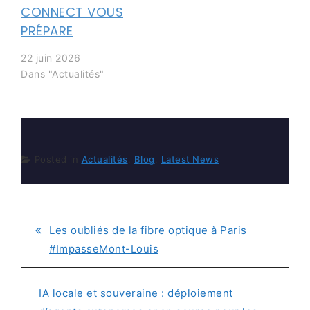
CONNECT VOUS
PRÉPARE
22 juin 2026
Dans "Actualités"
Posted in
Actualités
,
Blog
,
Latest News
Les oubliés de la fibre optique à Paris
NAVIGATION
#ImpasseMont-Louis
DE
L’ARTICLE
IA locale et souveraine : déploiement