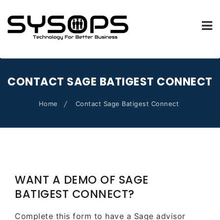
SYSOPS.FR
Skip
to
CONTACT SAGE BATIGEST CONNECT
content
Home
Contact Sage Batigest Connect
WANT A DEMO OF SAGE
BATIGEST CONNECT?
Complete this form to have a Sage advisor