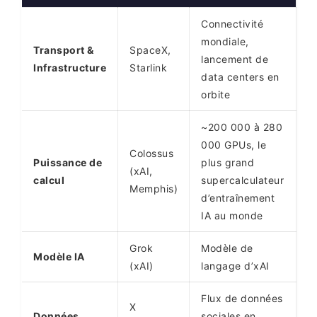
Connectivité
mondiale,
Transport &
SpaceX,
lancement de
Infrastructure
Starlink
data centers en
orbite
~200 000 à 280
000 GPUs, le
Colossus
Puissance de
plus grand
(xAI,
calcul
supercalculateur
Memphis)
d’entraînement
IA au monde
Grok
Modèle de
Modèle IA
(xAI)
langage d’xAI
Flux de données
X
Données
sociales en