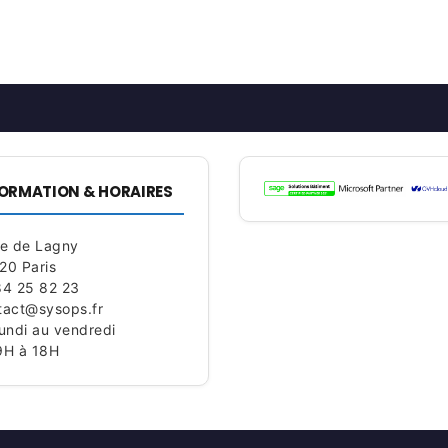
ORMATION & HORAIRES
ue de Lagny
20 Paris
84 25 82 23
tact@sysops.fr
lundi au vendredi
9H à 18H