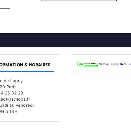
ORMATION & HORAIRES
ue de Lagny
20 Paris
84 25 82 23
tact@sysops.fr
lundi au vendredi
9H à 18H