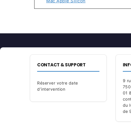
Mac Apple Silicon
DE
L’ARTICLE
CONTACT & SUPPORT
INF
9 r
Réserver votre date
750
d’intervention
01 
con
du 
de 