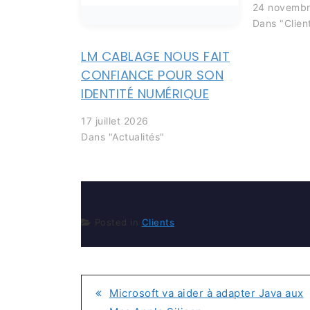
24 novembr
Dans "Clien
LM CABLAGE NOUS FAIT
CONFIANCE POUR SON
IDENTITÉ NUMÉRIQUE
17 juillet 2026
Dans "Actualités"
Posted in
Clients
Microsoft va aider à adapter Java aux
NAVIGATION